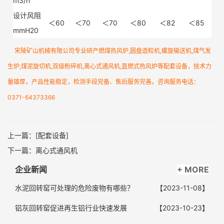
m3/h
设计风阻
＜60
＜70
＜70
＜80
＜82
＜85
mmH20
宋陵矿山机械有限公司专业研产
燃煤热风炉
,
圆盘造粒机
,
螺旋输送机
,
煤气发
生炉
,
煤泥旋切机
,
双级粉碎机
,
离心式通风机
,
直燃式热风炉
等配套设备，技术力
量雄厚，产品性能稳定，检测手段完备、售后服务完善。咨询服务电话：
0371-64373366
上一篇：
[配套设备]
下一篇：
离心式通风机
企业新闻
+ MORE
水泥回转窑可处理的危险废物有哪些？
【2023-11-08】
铝灰回转窑促进再生铝行业快速发展
【2023-10-23】