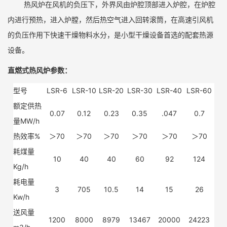
热风炉在风机的负压下，外界风由炉腔顶部进入炉腔，在炉腔
内进行预热，进入炉膛，然后热空气进入回转滚筒，在高速引风机
的负压作用下快速干燥物料水分，是小型干燥设备首选的配套热源
设备。
直燃式热风炉参数：
型号
LSR-6
LSR-10
LSR-20
LSR-30
LSR-40
LSR-60
额定供热
0.07
0.12
0.23
0.35
.047
0.7
量MW/h
热效率%
＞70
＞70
＞70
＞70
＞70
＞70
耗煤量
10
40
40
60
92
124
Kg/h
耗电量
3
705
10.5
14
15
26
Kw/h
送风量
1200
8000
8979
13467
20000
24223