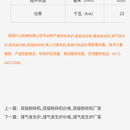
搅拌长度
毫米（mm）
2000
功率
千瓦（kw）
22
宋陵矿山机械有限公司专业研产
燃煤热风炉
,
圆盘造粒机
,
螺旋输送机
,
煤气发生
炉
,
煤泥旋切机
,
双级粉碎机
,
离心式通风机
,
直燃式热风炉
等配套设备，技术力量
雄厚，产品性能稳定，检测手段完备、售后服务完善。咨询服务电话：
0371-
64373366
上一篇：
双级粉碎机_双级粉碎机价格_双级粉碎机厂家
下一篇：
煤气发生炉_煤气发生炉价格_煤气发生炉厂家