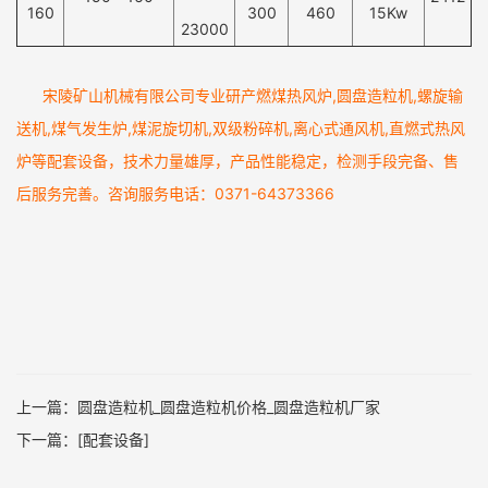
160
300
460
15Kw
23000
宋陵矿山机械有限公司专业研产
燃煤热风炉
,
圆盘造粒机
,
螺旋输
送机
,
煤气发生炉
,
煤泥旋切机
,
双级粉碎机
,
离心式通风机
,
直燃式热风
炉
等配套设备，技术力量雄厚，产品性能稳定，检测手段完备、售
后服务完善。咨询服务电话：0371-64373366
上一篇：
圆盘造粒机_圆盘造粒机价格_圆盘造粒机厂家
下一篇：
[配套设备]