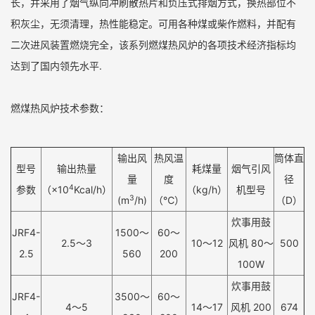
长，并采用了烟气纵向冲刷散热片和负压式排烟方式，换热部位不
积灰尘，无须清理，热性能稳定。可用各种煤或柴作燃料，并配有
二次进风装置燃烧完全，该系列燃煤热风炉的各项技术经济指标均
达到了国内领先水平.
燃煤热风炉技术参数：
输出风
热风温
筒体直
型号
输出热量
耗煤量
烟气引风
量
度
径
4
参数
（×10
Kcal/h）
（kg/h）
机型号
3
(m
/h)
（℃）
（D）
炊事用鼓
JRF4-
1500～
60～
2.5～3
10～12
风机 80～
500
2.5
560
200
100W
炊事用鼓
JRF4-
3500～
60～
4～5
14～17
风机 200
674