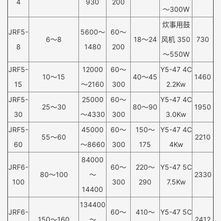
4
930
200
～300W
炊事用鼓
JRF5-
5600～
60～
6～8
18～24
风机 350
730
8
1480
200
～550W
JRF5-
12000
60～
Y5-47 4C
10～15
40～45
1460
15
～2160
300
2.2Kw
JRF5-
25000
60～
Y5-47 4C
25～30
80～90
1950
30
～4330
300
3.0Kw
JRF5-
45000
60～
150～
Y5-47 4C
55～60
2210
60
～8660
300
175
4Kw
84000
JRF6-
60～
220～
Y5-47 5C
80～100
～
2330
100
300
290
7.5Kw
14400
134400
JRF6-
60～
410～
Y5-47 5C
150～160
～
2412